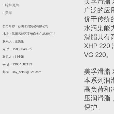
美孚滑脂 
昭和壳牌
广泛的应
美孚
优于传统
水污染能
公司名称：苏州永润贸易有限公司
地址：苏州高新区香缇商务广场3幢713
滑脂具有高
联系人：王先生
XHP 22
电 话：15850048835
VG 220。
联系人：刘小姐
手 机：13004582133
美孚滑脂 
邮 箱：kay_scfoil@126.com
本系列润
高负荷和冲
压润滑脂
保护。